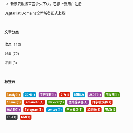
SAE新浪云服务官宣永久下线，已停止新用户注册
DigitaPlat Domains全新域名正式上线！
文章分类
收录 (110)
记事 (72)
评测 (3)
标签云
Fastly(1)
CDN(1)
宝塔面板(1)
7.7(1)
邮箱(2)
USDT(1)
朋友圈(1)
1panel(3)
solaireh3(1)
Navicat(1)
图片编辑器(1)
打字机效果(1)
融合怪(1)
Telegram(5)
centos(1)
阿里云盘(1)
加速器(1)
节点(1)
RSS(1)
bot(1)