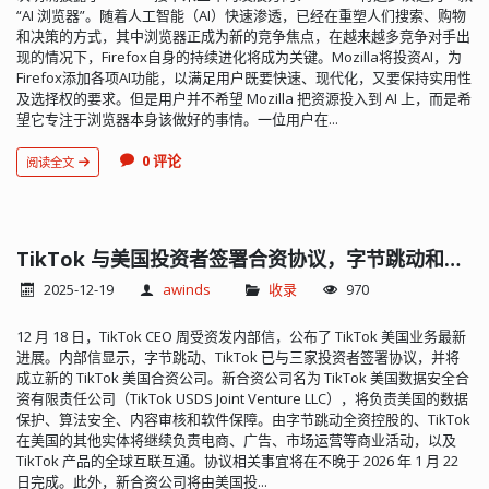
“AI 浏览器”。随着人工智能（AI）快速渗透，已经在重塑人们搜索、购物
和决策的方式，其中浏览器正成为新的竞争焦点，在越来越多竞争对手出
现的情况下，Firefox自身的持续进化将成为关键。Mozilla将投资AI，为
Firefox添加各项AI功能，以满足用户既要快速、现代化，又要保持实用性
及选择权的要求。但是用户并不希望 Mozilla 把资源投入到 AI 上，而是希
望它专注于浏览器本身该做好的事情。一位用户在...
0 评论
阅读全文
TikTok 与美国投资者签署合资协议，字节跳动和新合资公司一起管理
2025-12-19
awinds
收录
970
12 月 18 日，TikTok CEO 周受资发内部信，公布了 TikTok 美国业务最新
进展。内部信显示，字节跳动、TikTok 已与三家投资者签署协议，并将
成立新的 TikTok 美国合资公司。新合资公司名为 TikTok 美国数据安全合
资有限责任公司（TikTok USDS Joint Venture LLC），将负责美国的数据
保护、算法安全、内容审核和软件保障。由字节跳动全资控股的、TikTok
在美国的其他实体将继续负责电商、广告、市场运营等商业活动，以及
TikTok 产品的全球互联互通。协议相关事宜将在不晚于 2026 年 1 月 22
日完成。此外，新合资公司将由美国投...