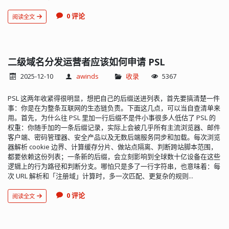
0 评论
阅读全文
二级域名分发运营者应该如何申请 PSL
2025-12-10
awinds
收录
5367
PSL 这两年收紧得很明显，想把自己的后缀送进列表，首先要搞清楚一件
事：你是在为整条互联网的生态链负责。下面这几点，可以当自查清单来
用。首先，为什么往 PSL 里加一行后缀不是件小事很多人低估了 PSL 的
权重：你随手加的一条后缀记录，实际上会被几乎所有主流浏览器、邮件
客户端、密码管理器、安全产品以及无数后端服务同步和加载。每次浏览
器解析 cookie 边界、计算缓存分片、做站点隔离、判断跨站脚本范围，
都要依赖这份列表；一条新的后缀，会立刻影响到全球数十亿设备在这些
逻辑上的行为路径和判断分支。哪怕只是多了一行字符串，也意味着：每
次 URL 解析和「注册域」计算时，多一次匹配、更复杂的规则...
0 评论
阅读全文