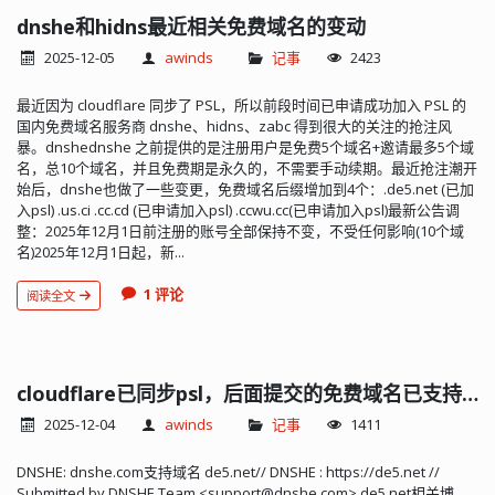
dnshe和hidns最近相关免费域名的变动
2025-12-05
awinds
记事
2423
最近因为 cloudflare 同步了 PSL，所以前段时间已申请成功加入 PSL 的
国内免费域名服务商 dnshe、hidns、zabc 得到很大的关注的抢注风
暴。dnshednshe 之前提供的是注册用户是免费5个域名+邀请最多5个域
名，总10个域名，并且免费期是永久的，不需要手动续期。最近抢注潮开
始后，dnshe也做了一些变更，免费域名后缀增加到4个：.de5.net (已加
入psl) .us.ci .cc.cd (已申请加入psl) .ccwu.cc(已申请加入psl)最新公告调
整：2025年12月1日前注册的账号全部保持不变，不受任何影响(10个域
名)2025年12月1日起，新...
1 评论
阅读全文
cloudflare已同步psl，后面提交的免费域名已支持托管cloudflare
2025-12-04
awinds
记事
1411
DNSHE: dnshe.com支持域名 de5.net// DNSHE : https://de5.net //
Submitted by DNSHE Team <
support@dnshe.com
> de5.net相关博