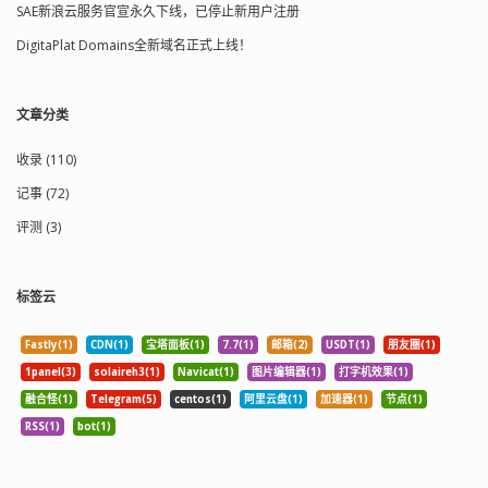
SAE新浪云服务官宣永久下线，已停止新用户注册
DigitaPlat Domains全新域名正式上线！
文章分类
收录 (110)
记事 (72)
评测 (3)
标签云
Fastly(1)
CDN(1)
宝塔面板(1)
7.7(1)
邮箱(2)
USDT(1)
朋友圈(1)
1panel(3)
solaireh3(1)
Navicat(1)
图片编辑器(1)
打字机效果(1)
融合怪(1)
Telegram(5)
centos(1)
阿里云盘(1)
加速器(1)
节点(1)
RSS(1)
bot(1)