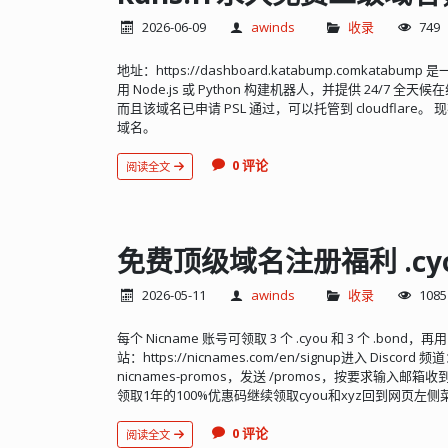
2026-06-09
awinds
收录
749
地址：https://dashboard.katabump.comkat
用 Node.js 或 Python 构建机器人，并提供 24/7
而且该域名已申请 PSL 通过，可以托管到 cloudfla
域名。
0 评论
阅读全文
免费顶级域名注册福利 .cyou .
2026-05-11
awinds
收录
1085
每个 Nicname 账号可领取 3 个 .cyou 和 3 个 .bon
站：https://nicnames.com/en/signup进入 Discord 
nicnames-promos，发送 /promos，按要求输入邮
领取1年的100%优惠码继续领取cyou和xyz回到网页左侧菜单进入 
0 评论
阅读全文