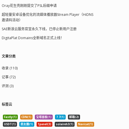
Oray花生壳刚刚提交了PSL后缀申请
超轻量安卓设备优化的流媒体播放器Stream Player（HiDNS
邀请码活动）
SAE新浪云服务官宣永久下线，已停止新用户注册
DigitaPlat Domains全新域名正式上线！
文章分类
收录 (110)
记事 (72)
评测 (3)
标签云
Fastly(1)
CDN(1)
宝塔面板(1)
7.7(1)
邮箱(2)
USDT(1)
朋友圈(1)
1panel(3)
solaireh3(1)
Navicat(1)