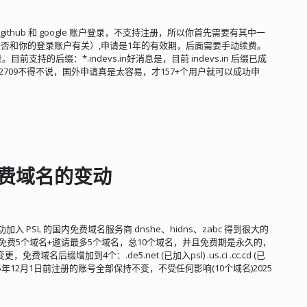
 github 和 google 账户登录，不支持注册，所以你首先需要有其中一
否和你的登录账户有关）,申请是1年的有效期，后面需要手动续费。
支持的后缀：*.indevs.in好消息是，目前 indevs.in 后缀已成
x/list/pull/2709不得不说，国外申请真是太容易，才157+个用户就可以成功申
关免费域名的变动
功加入 PSL 的国内免费域名服务商 dnshe、hidns、zabc 得到很大的
户是免费5个域名+邀请最多5个域名，总10个域名，并且免费期是永久的，
缀增加到4个：.de5.net (已加入psl) .us.ci .cc.cd (已
：2025年12月1日前注册的账号全部保持不变，不受任何影响(10个域名)2025